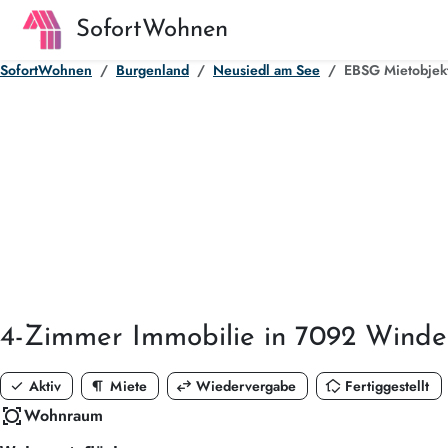
SofortWohnen
SofortWohnen
Burgenland
Neusiedl am See
EBSG Mietobjek
4-Zimmer
Immobilie in 7092 Wind
check
format_paragraph
swap_horiz
in_home_mode
Aktiv
Miete
Wiedervergabe
Fertiggestellt
all_out
Wohnraum