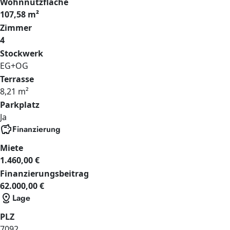
Wohnnutzfläche
107,58 m²
Zimmer
4
Stockwerk
EG+OG
Terrasse
8,21 m²
Parkplatz
Ja
savings
Finanzierung
Miete
1.460,00 €
Finanzierungsbeitrag
62.000,00 €
distance
Lage
PLZ
7092