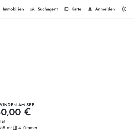
light_mode
k
manage_search
map
person
Immobilien
Suchagent
Karte
Anmelden
WINDEN AM SEE
60,00 €
nat
,58 m²
meeting_room
4 Zimmer
läche
Zimmer