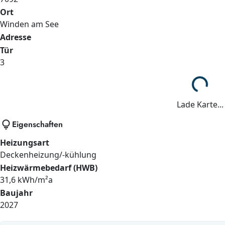
Ort
Winden am See
Adresse
Tür
3
Lade...
Lade Karte...
lightbulb
Eigenschaften
Heizungsart
Deckenheizung/-kühlung
Heizwärmebedarf (HWB)
31,6 kWh/m²a
Baujahr
2027