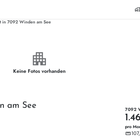
home_wor
t in 7092 Winden am See
apartment
Keine Fotos vorhanden
en am See
7092 
1.4
pro Mo
straighten
107
Wohnf