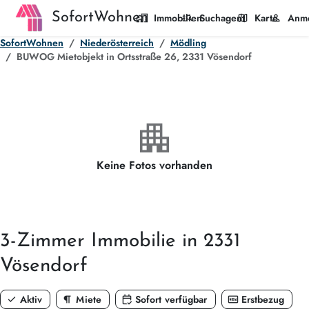
SofortWohnen
home_work
manage_search
map
person
Immobilien
Suchagent
Karte
Anm
SofortWohnen
Niederösterreich
Mödling
BUWOG Mietobjekt in Ortsstraße 26, 2331 Vösendorf
apartment
Keine Fotos vorhanden
3-Zimmer
Immobilie in 2331
Vösendorf
check
format_paragraph
calendar_check
fiber_new
Aktiv
Miete
Sofort verfügbar
Erstbezug