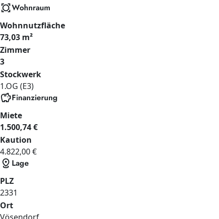
all_out
Wohnraum
Wohnnutzfläche
73,03 m²
Zimmer
3
Stockwerk
1.OG (E3)
savings
Finanzierung
Miete
1.500,74 €
Kaution
4.822,00 €
distance
Lage
PLZ
2331
Ort
Vösendorf