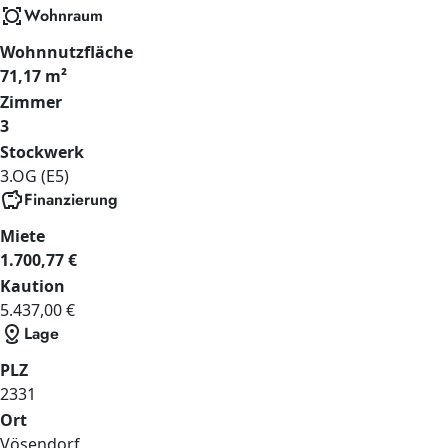
all_out
Wohnraum
Wohnnutzfläche
71,17 m²
Zimmer
3
Stockwerk
3.OG (E5)
savings
Finanzierung
Miete
1.700,77 €
Kaution
5.437,00 €
distance
Lage
PLZ
2331
Ort
Vösendorf