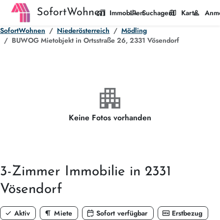
SofortWohnen
home_work
manage_search
map
person
Immobilien
Suchagent
Karte
Anm
SofortWohnen
Niederösterreich
Mödling
BUWOG Mietobjekt in Ortsstraße 26, 2331 Vösendorf
apartment
Keine Fotos vorhanden
3-Zimmer
Immobilie in 2331
Vösendorf
check
format_paragraph
calendar_check
fiber_new
Aktiv
Miete
Sofort verfügbar
Erstbezug