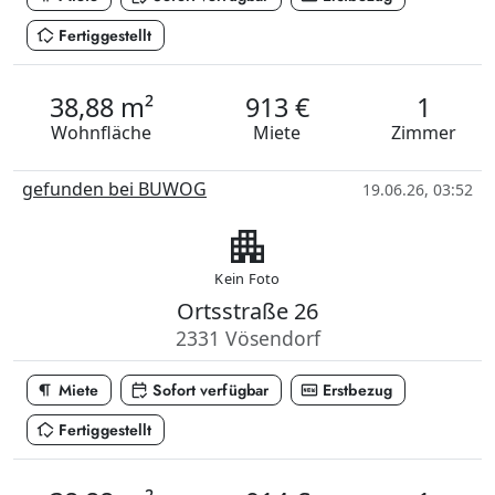
in_home_mode
Fertiggestellt
38,88 m²
913 €
1
Wohnfläche
Miete
Zimmer
gefunden bei BUWOG
19.06.26, 03:52
apartment
Kein Foto
Ortsstraße 26
2331 Vösendorf
format_paragraph
calendar_check
fiber_new
Miete
Sofort verfügbar
Erstbezug
in_home_mode
Fertiggestellt