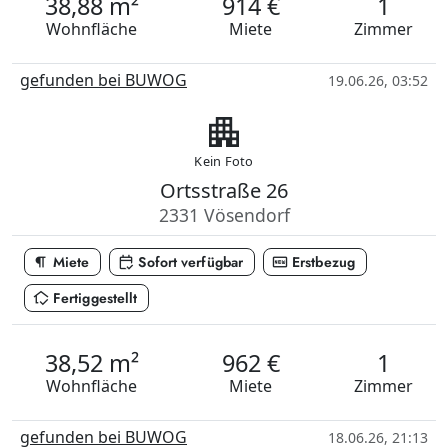
38,88 m²
914 €
1
Wohnfläche
Miete
Zimmer
gefunden bei BUWOG
19.06.26, 03:52
apartment
Kein Foto
Ortsstraße 26
2331 Vösendorf
format_paragraph
calendar_check
fiber_new
Miete
Sofort verfügbar
Erstbezug
in_home_mode
Fertiggestellt
38,52 m²
962 €
1
Wohnfläche
Miete
Zimmer
gefunden bei BUWOG
18.06.26, 21:13