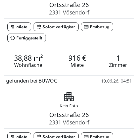
Ortsstraße 26
2331 Vösendorf
format_paragraph
calendar_check
fiber_new
Miete
Sofort verfügbar
Erstbezug
in_home_mode
Fertiggestellt
38,88 m²
916 €
1
Wohnfläche
Miete
Zimmer
gefunden bei BUWOG
19.06.26, 04:51
apartment
Kein Foto
Ortsstraße 26
2331 Vösendorf
format_paragraph
calendar_check
fiber_new
Miete
Sofort verfügbar
Erstbezug