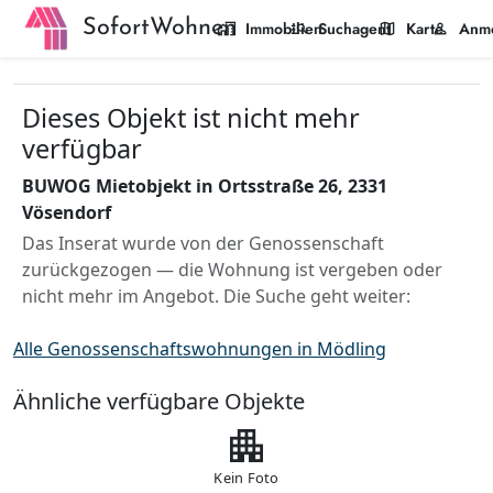
SofortWohnen
home_work
manage_search
map
person
Immobilien
Suchagent
Karte
Anm
Dieses Objekt ist nicht mehr
verfügbar
BUWOG Mietobjekt in Ortsstraße 26, 2331
Vösendorf
Das Inserat wurde von der Genossenschaft
zurückgezogen — die Wohnung ist vergeben oder
nicht mehr im Angebot. Die Suche geht weiter:
Alle Genossenschaftswohnungen in Mödling
Ähnliche verfügbare Objekte
apartment
Kein Foto