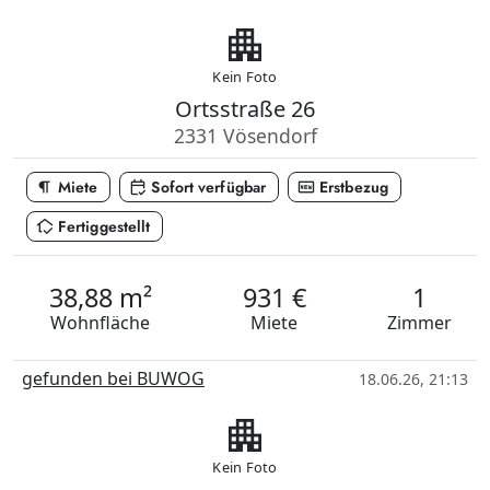
apartment
Kein Foto
Ortsstraße 26
2331 Vösendorf
format_paragraph
calendar_check
fiber_new
Miete
Sofort verfügbar
Erstbezug
in_home_mode
Fertiggestellt
38,88 m²
931 €
1
Wohnfläche
Miete
Zimmer
gefunden bei BUWOG
18.06.26, 21:13
apartment
Kein Foto