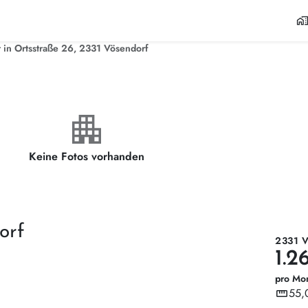
home_wor
in Ortsstraße 26, 2331 Vösendorf
apartment
Keine Fotos vorhanden
orf
2331 
1.2
pro Mo
straighten
55,
Wohnf