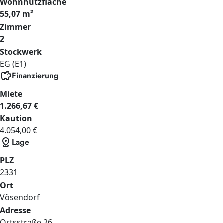
Wohnnutzfläche
55,07 m²
Zimmer
2
Stockwerk
EG (E1)
savings
Finanzierung
Miete
1.266,67 €
Kaution
4.054,00 €
distance
Lage
PLZ
2331
Ort
Vösendorf
Adresse
Ortsstraße
26