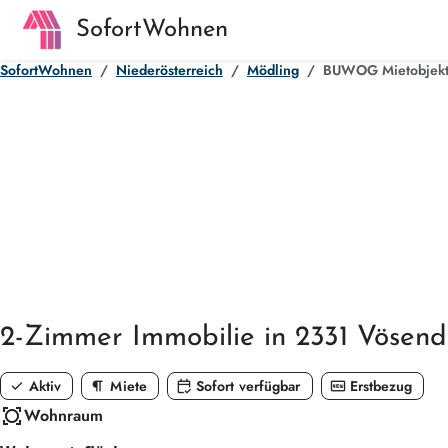
SofortWohnen
SofortWohnen
Niederösterreich
Mödling
BUWOG Mietobjekt 
2-Zimmer
Immobilie in 2331 Vösend
check
format_paragraph
calendar_check
fiber_new
Aktiv
Miete
Sofort verfügbar
Erstbezug
all_out
Wohnraum