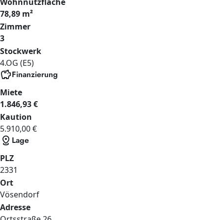
Wohnnutzfläche
78,89 m²
Zimmer
3
Stockwerk
4.OG (E5)
savings
Finanzierung
Miete
1.846,93 €
Kaution
5.910,00 €
distance
Lage
PLZ
2331
Ort
Vösendorf
Adresse
Ortsstraße
26