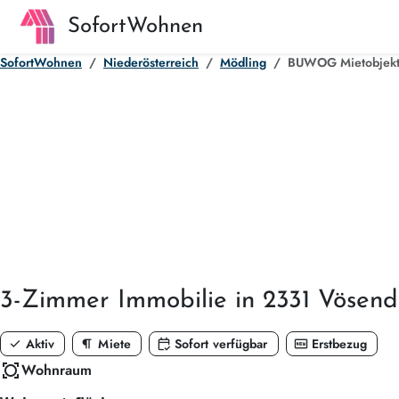
SofortWohnen
SofortWohnen
Niederösterreich
Mödling
BUWOG Mietobjekt 
3-Zimmer
Immobilie in 2331 Vösend
check
format_paragraph
calendar_check
fiber_new
Aktiv
Miete
Sofort verfügbar
Erstbezug
all_out
Wohnraum