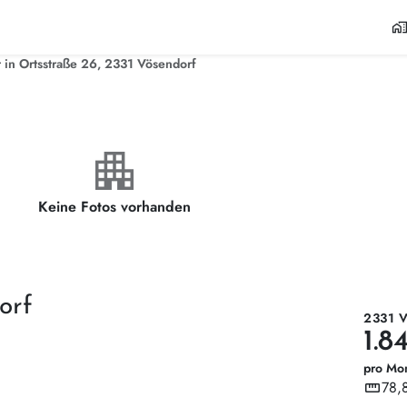
home_wor
in Ortsstraße 26, 2331 Vösendorf
apartment
Keine Fotos vorhanden
orf
2331 
1.8
pro Mo
straighten
78,
Wohnf