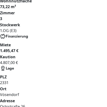
Wohnnutzfläche
73,22 m²
Zimmer
3
Stockwerk
1.OG (E3)
savings
Finanzierung
Miete
1.495,47 €
Kaution
4.807,00 €
distance
Lage
PLZ
2331
Ort
Vösendorf
Adresse
Ortsstraße
26