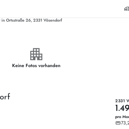
home_wor
in Ortsstraße 26, 2331 Vösendorf
apartment
Keine Fotos vorhanden
orf
2331 
1.4
pro Mo
straighten
73,
Wohnf