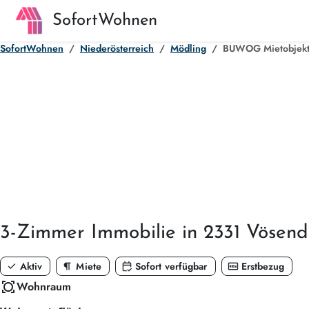
SofortWohnen
SofortWohnen
Niederösterreich
Mödling
BUWOG Mietobjekt 
3-Zimmer
Immobilie in 2331 Vösend
check
format_paragraph
calendar_check
fiber_new
Aktiv
Miete
Sofort verfügbar
Erstbezug
all_out
Wohnraum