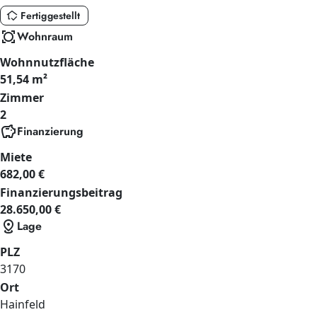
in_home_mode
Fertiggestellt
all_out
Wohnraum
Wohnnutzfläche
51,54 m²
Zimmer
2
savings
Finanzierung
Miete
682,00 €
Finanzierungsbeitrag
28.650,00 €
distance
Lage
PLZ
3170
Ort
Hainfeld