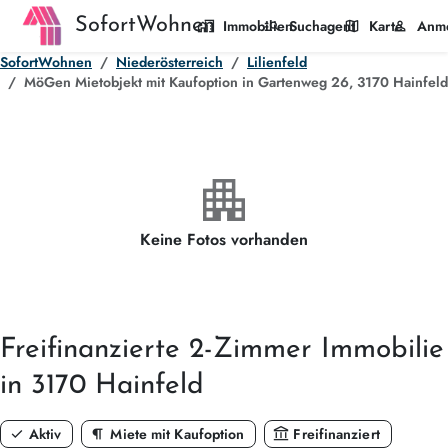
SofortWohnen
home_work
manage_search
map
person
Immobilien
Suchagent
Karte
Anm
SofortWohnen
Niederösterreich
Lilienfeld
MöGen Mietobjekt mit Kaufoption in Gartenweg 26, 3170 Hainfeld
apartment
Keine Fotos vorhanden
Freifinanzierte
2-Zimmer
Immobilie
in 3170 Hainfeld
check
format_paragraph
account_balance
Aktiv
Miete mit Kaufoption
Freifinanziert