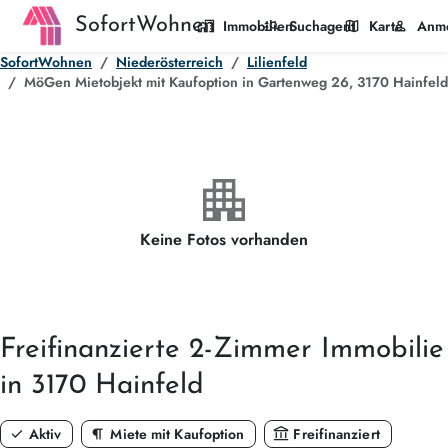
SofortWohnen
home_work
manage_search
map
person
Immobilien
Suchagent
Karte
Anm
SofortWohnen
Niederösterreich
Lilienfeld
MöGen Mietobjekt mit Kaufoption in Gartenweg 26, 3170 Hainfeld
apartment
Keine Fotos vorhanden
Freifinanzierte
2-Zimmer
Immobilie
in 3170 Hainfeld
check
format_paragraph
account_balance
Aktiv
Miete mit Kaufoption
Freifinanziert