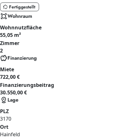
in_home_mode
Fertiggestellt
all_out
Wohnraum
Wohnnutzfläche
55,05 m²
Zimmer
2
savings
Finanzierung
Miete
722,00 €
Finanzierungsbeitrag
30.550,00 €
distance
Lage
PLZ
3170
Ort
Hainfeld