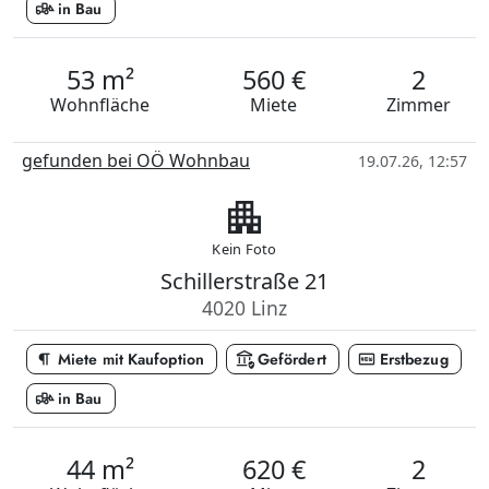
front_loader
in Bau
53 m²
560 €
2
Wohnfläche
Miete
Zimmer
gefunden bei OÖ Wohnbau
19.07.26, 12:57
apartment
Kein Foto
Schillerstraße 21
4020 Linz
format_paragraph
assured_workload
fiber_new
Miete mit Kaufoption
Gefördert
Erstbezug
front_loader
in Bau
44 m²
620 €
2