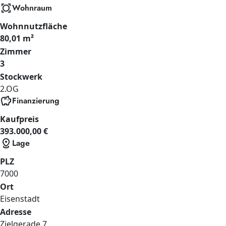
all_out
Wohnraum
Wohnnutzfläche
80,01 m²
Zimmer
3
Stockwerk
2.OG
savings
Finanzierung
Kaufpreis
393.000,00 €
distance
Lage
PLZ
7000
Ort
Eisenstadt
Adresse
Zielgerade
7