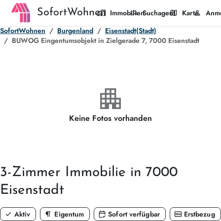
SofortWohnen
home_work
manage_search
map
person
Immobilien
Suchagent
Karte
Anm
SofortWohnen
Burgenland
Eisenstadt(Stadt)
BUWOG Eingentumsobjekt in Zielgerade 7, 7000 Eisenstadt
apartment
Keine Fotos vorhanden
3-Zimmer
Immobilie in 7000
Eisenstadt
check
format_paragraph
calendar_check
fiber_new
Aktiv
Eigentum
Sofort verfügbar
Erstbezug