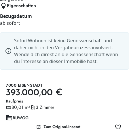
lightbulb
Eigenschaften
Bezugsdatum
ab sofort
SofortWohnen ist keine Genossenschaft und
daher nicht in den Vergabeprozess involviert.
info
Wende dich direkt an die Genossenschaft wenn
du Interesse an dieser Immobilie hast.
7000 EISENSTADT
393.000,00 €
Kaufpreis
straighten
80,01 m²
meeting_room
3 Zimmer
Wohnfläche
Zimmer
domain
BUWOG
favorite
open_in_new
Zum Original-Inserat