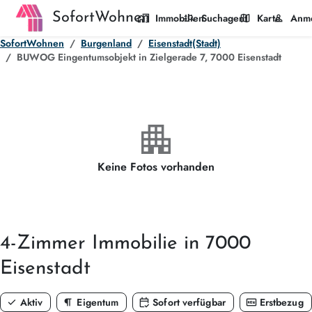
SofortWohnen
home_work
manage_search
map
person
Immobilien
Suchagent
Karte
Anm
SofortWohnen
Burgenland
Eisenstadt(Stadt)
BUWOG Eingentumsobjekt in Zielgerade 7, 7000 Eisenstadt
apartment
Keine Fotos vorhanden
4-Zimmer
Immobilie in 7000
Eisenstadt
check
format_paragraph
calendar_check
fiber_new
Aktiv
Eigentum
Sofort verfügbar
Erstbezug