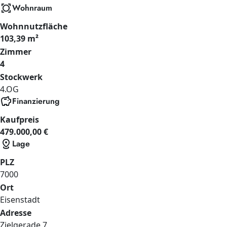
all_out
Wohnraum
Wohnnutzfläche
103,39 m²
Zimmer
4
Stockwerk
4.OG
savings
Finanzierung
Kaufpreis
479.000,00 €
distance
Lage
PLZ
7000
Ort
Eisenstadt
Adresse
Zielgerade
7