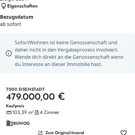
lightbulb
Eigenschaften
Bezugsdatum
ab sofort
SofortWohnen ist keine Genossenschaft und
daher nicht in den Vergabeprozess involviert.
info
Wende dich direkt an die Genossenschaft wenn
du Interesse an dieser Immobilie hast.
7000 EISENSTADT
479.000,00 €
Kaufpreis
straighten
103,39 m²
meeting_room
4 Zimmer
Wohnfläche
Zimmer
domain
BUWOG
favorite
open_in_new
Zum Original-Inserat