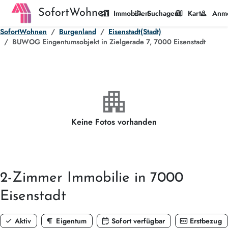
SofortWohnen
home_work
manage_search
map
person
Immobilien
Suchagent
Karte
Anm
SofortWohnen
Burgenland
Eisenstadt(Stadt)
BUWOG Eingentumsobjekt in Zielgerade 7, 7000 Eisenstadt
apartment
Keine Fotos vorhanden
2-Zimmer
Immobilie in 7000
Eisenstadt
check
format_paragraph
calendar_check
fiber_new
Aktiv
Eigentum
Sofort verfügbar
Erstbezug