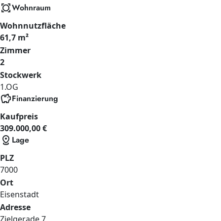
all_out
Wohnraum
Wohnnutzfläche
61,7 m²
Zimmer
2
Stockwerk
1.OG
savings
Finanzierung
Kaufpreis
309.000,00 €
distance
Lage
PLZ
7000
Ort
Eisenstadt
Adresse
Zielgerade
7