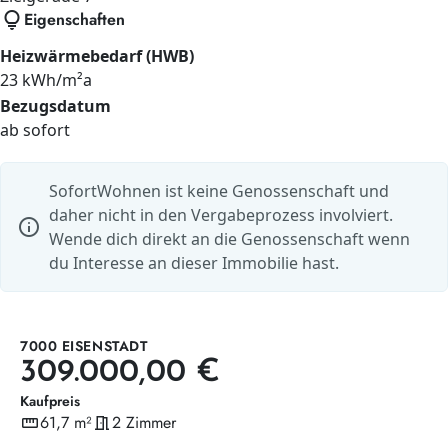
lightbulb
Eigenschaften
Heizwärmebedarf (HWB)
23 kWh/m²a
Bezugsdatum
ab sofort
SofortWohnen ist keine Genossenschaft und
daher nicht in den Vergabeprozess involviert.
info
Wende dich direkt an die Genossenschaft wenn
du Interesse an dieser Immobilie hast.
7000 EISENSTADT
309.000,00 €
Kaufpreis
straighten
61,7 m²
meeting_room
2 Zimmer
Wohnfläche
Zimmer