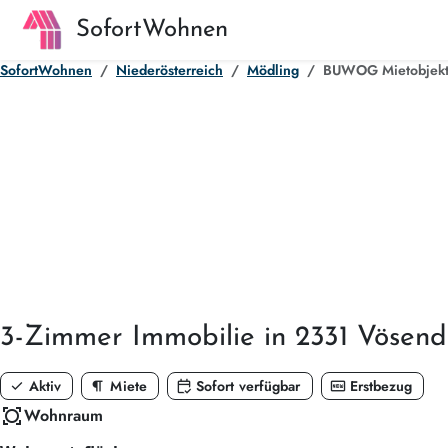
SofortWohnen
SofortWohnen
Niederösterreich
Mödling
BUWOG Mietobjekt 
3-Zimmer
Immobilie in 2331 Vösend
check
format_paragraph
calendar_check
fiber_new
Aktiv
Miete
Sofort verfügbar
Erstbezug
all_out
Wohnraum