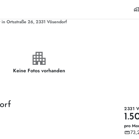
home_wor
in Ortsstraße 26, 2331 Vösendorf
apartment
Keine Fotos vorhanden
orf
2331 
1.5
pro Mo
straighten
73,
Wohnf