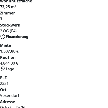
Wohnnutzfläche
73,25 m²
Zimmer
3
Stockwerk
2.OG (E4)
savings
Finanzierung
Miete
1.507,80 €
Kaution
4.844,00 €
distance
Lage
PLZ
2331
Ort
Vösendorf
Adresse
Ortsstraße
26