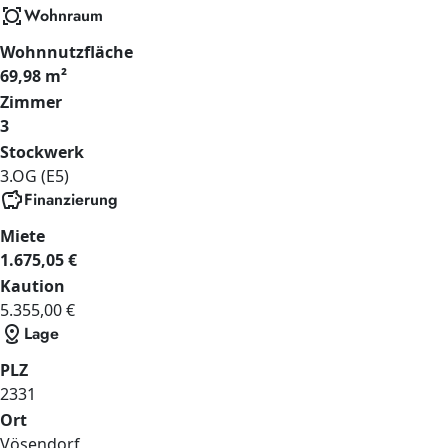
all_out
Wohnraum
Wohnnutzfläche
69,98 m²
Zimmer
3
Stockwerk
3.OG (E5)
savings
Finanzierung
Miete
1.675,05 €
Kaution
5.355,00 €
distance
Lage
PLZ
2331
Ort
Vösendorf