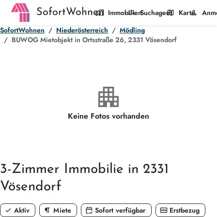
SofortWohnen
home_work
manage_search
map
person
Immobilien
Suchagent
Karte
Anm
SofortWohnen
Niederösterreich
Mödling
BUWOG Mietobjekt in Ortsstraße 26, 2331 Vösendorf
apartment
Keine Fotos vorhanden
3-Zimmer
Immobilie in 2331
Vösendorf
check
format_paragraph
calendar_check
fiber_new
Aktiv
Miete
Sofort verfügbar
Erstbezug