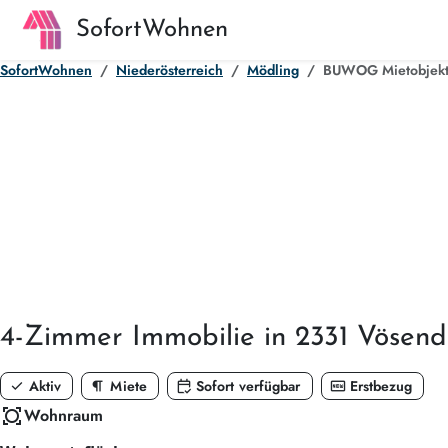
SofortWohnen
SofortWohnen
Niederösterreich
Mödling
BUWOG Mietobjekt 
4-Zimmer
Immobilie in 2331 Vösend
check
format_paragraph
calendar_check
fiber_new
Aktiv
Miete
Sofort verfügbar
Erstbezug
all_out
Wohnraum