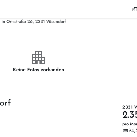
home_wor
in Ortsstraße 26, 2331 Vösendorf
apartment
Keine Fotos vorhanden
orf
2331 
2.3
pro Mo
straighten
94,
Wohnf