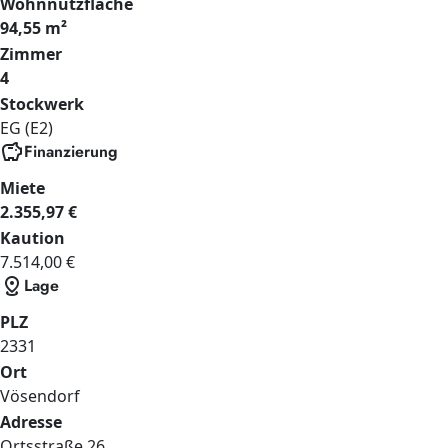
Wohnnutzfläche
94,55 m²
Zimmer
4
Stockwerk
EG (E2)
savings
Finanzierung
Miete
2.355,97 €
Kaution
7.514,00 €
distance
Lage
PLZ
2331
Ort
Vösendorf
Adresse
Ortsstraße
26