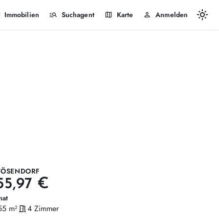
light_mode
k
manage_search
map
person
Immobilien
Suchagent
Karte
Anmelden
VÖSENDORF
55,97 €
nat
55 m²
meeting_room
4 Zimmer
läche
Zimmer